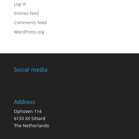
Log in
Entries feed
Comments feed
WordPress.org
Social media
Address
Ophoven 114
6133 XX Sittard
The Netherlands