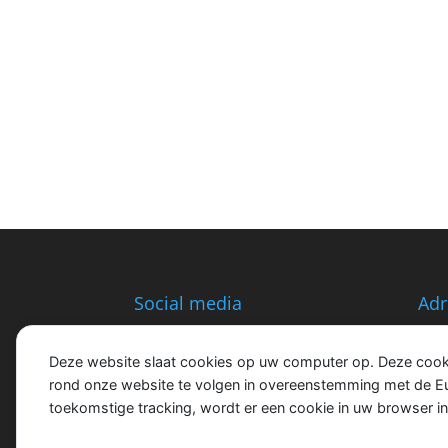
Social media
Adr
Oph
6133
Deze website slaat cookies op uw computer op. Deze cookie
Ned
rond onze website te volgen in overeenstemming met de E
toekomstige tracking, wordt er een cookie in uw browser i