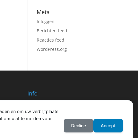
Meta
Inloggen
Berichten feed
Reacties feed
WordPress.org
Info
Privacy statement
KvK: 56835027
eden en om uw verblijfplaats
BTW: NL852323876B01
t om u af te melden voor
Decline
Accept