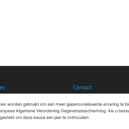
es
Contact
oven 114
info@fbbasic.com
 XX Sittard
s worden gebruikt om een ​​meer gepersonaliseerde ervaring te bi
erland
uropese Algemene Verordening Gegevensbescherming. Als u beslui
ngesteld om deze keuze een jaar te onthouden.