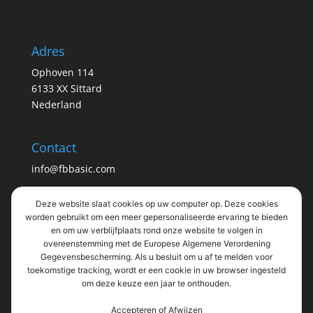
Adres
Ophoven 114
6133 XX Sittard
Nederland
Contact
info@fbbasic.com
Deze website slaat cookies op uw computer op. Deze cookies
Info
worden gebruikt om een ​​meer gepersonaliseerde ervaring te bieden
en om uw verblijfplaats rond onze website te volgen in
Privacy statement
overeenstemming met de Europese Algemene Verordening
KvK: 56835027
Gegevensbescherming. Als u besluit om u af te melden voor
BTW: NL852323876B01
toekomstige tracking, wordt er een cookie in uw browser ingesteld
om deze keuze een jaar te onthouden.
Accepteren of Afwijzen